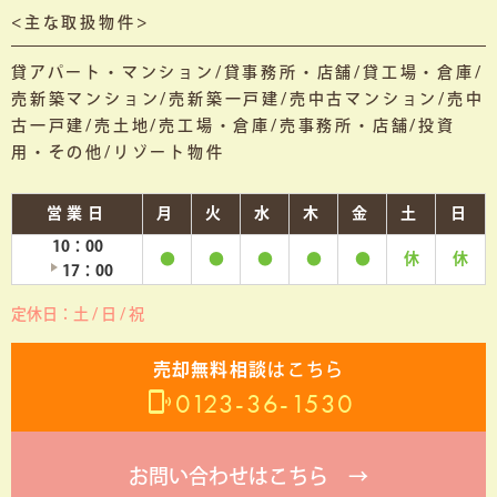
<主な取扱物件>
貸アパート・マンション/貸事務所・店舗/貸工場・倉庫/
売新築マンション/売新築一戸建/売中古マンション/売中
古一戸建/売土地/売工場・倉庫/売事務所・店舗/投資
用・その他/リゾート物件
営業日
月
火
水
木
金
土
日
10：00
●
●
●
●
●
休
休
17：00
定休日：土 / 日 / 祝
売却無料相談
はこちら
0123-36-1530
お問い合わせはこちら →