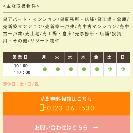
<主な取扱物件>
貸アパート・マンション/貸事務所・店舗/貸工場・倉庫/
売新築マンション/売新築一戸建/売中古マンション/売中
古一戸建/売土地/売工場・倉庫/売事務所・店舗/投資
用・その他/リゾート物件
営業日
月
火
水
木
金
土
日
10：00
●
●
●
●
●
休
休
17：00
定休日：土 / 日 / 祝
売却無料相談
はこちら
0123-36-1530
お問い合わせはこちら →